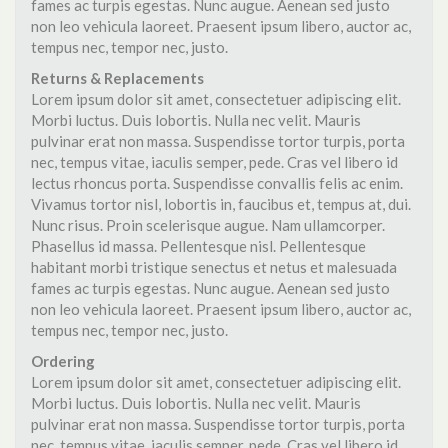
fames ac turpis egestas. Nunc augue. Aenean sed justo
non leo vehicula laoreet. Praesent ipsum libero, auctor ac,
tempus nec, tempor nec, justo.
Returns & Replacements
Lorem ipsum dolor sit amet, consectetuer adipiscing elit.
Morbi luctus. Duis lobortis. Nulla nec velit. Mauris
pulvinar erat non massa. Suspendisse tortor turpis, porta
nec, tempus vitae, iaculis semper, pede. Cras vel libero id
lectus rhoncus porta. Suspendisse convallis felis ac enim.
Vivamus tortor nisl, lobortis in, faucibus et, tempus at, dui.
Nunc risus. Proin scelerisque augue. Nam ullamcorper.
Phasellus id massa. Pellentesque nisl. Pellentesque
habitant morbi tristique senectus et netus et malesuada
fames ac turpis egestas. Nunc augue. Aenean sed justo
non leo vehicula laoreet. Praesent ipsum libero, auctor ac,
tempus nec, tempor nec, justo.
Ordering
Lorem ipsum dolor sit amet, consectetuer adipiscing elit.
Morbi luctus. Duis lobortis. Nulla nec velit. Mauris
pulvinar erat non massa. Suspendisse tortor turpis, porta
nec, tempus vitae, iaculis semper, pede. Cras vel libero id