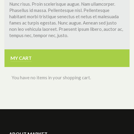
Nunc risus. Proin scelerisque augue. Nam ullamcorper.
Phasellus id massa. Pellentesque nisl. Pellentesque
habitant morbi tristique senectus et netus et malesuada
fames ac turpis egestas. Nunc augue. Aenean sed justo
non leo vehicula laoreet. Praesent ipsum libero, auctor ac,
tempus nec, tempor nec, justo.
MY CART
You have no items in your shopping cart.
ABOUT MARKET