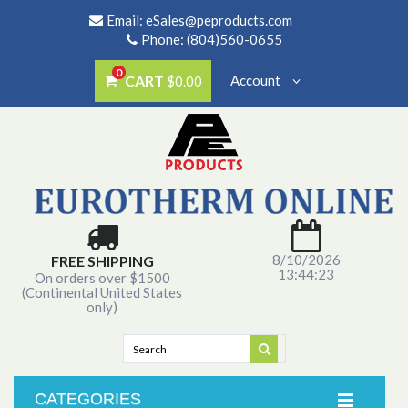
Email:
eSales@peproducts.com
Phone: (804)560-0655
0
CART
Account
$0.00
8/10/2026
FREE SHIPPING
13:44:23
On orders over $1500
(Continental United States
only)
CATEGORIES